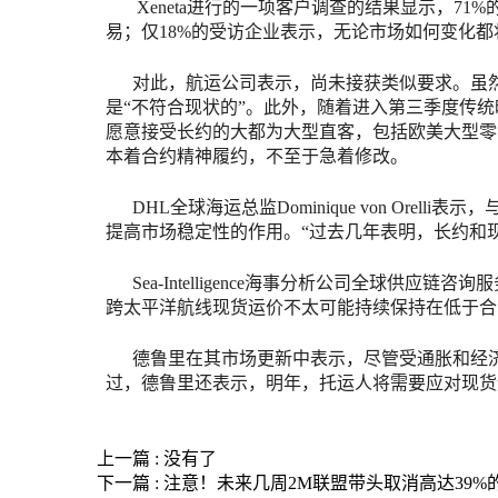
Xeneta进行的一项客户调查的结果显示，71
易；仅18%的受访企业表示，无论市场如何变化
对此，航运公司表示，尚未接获类似要求。虽然
是“不符合现状的”。此外，随着进入第三季度传
愿意接受长约的大都为大型直客，包括欧美大型零
本着合约精神履约，不至于急着修改。
DHL全球海运总监Dominique von Or
提高市场稳定性的作用。“过去几年表明，长约和
Sea-Intelligence海事分析公司全球供应链
跨太平洋航线现货运价不太可能持续保持在低于合
德鲁里在其市场更新中表示，尽管受通胀和经济
过，德鲁里还表示，明年，托运人将需要应对现货
上一篇 :
没有了
下一篇 :
注意！未来几周2M联盟带头取消高达39%