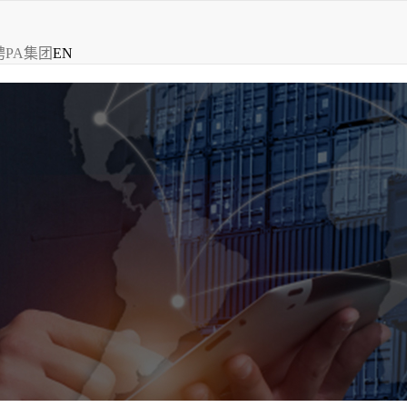
聘
PA集团
EN