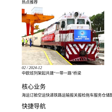
热点推荐
02
/ 2024-12
中欧班列架起共建“一带一路”桥梁
核心业务
海运订舱
空运快递
铁路运输
报关报检
拖车服务
仓储
快捷导航