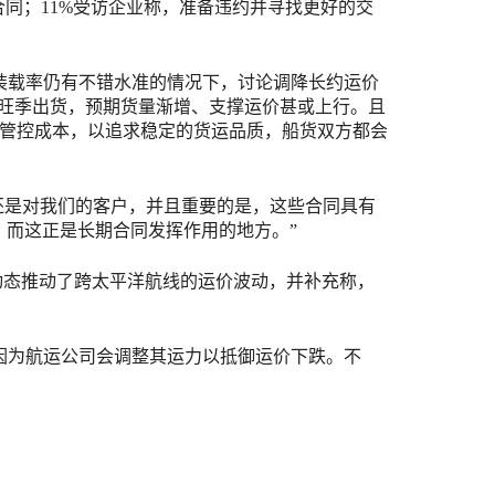
合同；11%受访企业称，准备违约并寻找更好的交
载率仍有不错水准的情况下，讨论调降长约运价
大旺季出货，预期货量渐增、支撑运价甚或上行。且
管控成本，以追求稳定的货运品质，船货双方都会
承运人还是对我们的客户，并且重要的是，这些合同具有
，而这正是长期合同发挥作用的地方。”
不同的市场动态推动了跨太平洋航线的运价波动，并补充称，
因为航运公司会调整其运力以抵御运价下跌。不