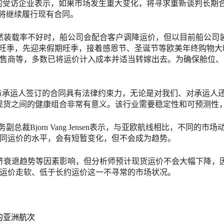
%的受访企业表示，如果市场发生重大变化，将寻求重新谈判长期
都将继续履行现有合同。
装载率不好时，船公司会配合客户调降运价，但以目前船公司装
统旺季，先迎来假期旺季，接着感恩节、圣诞节等欧美年终购物
售商等，多数已将运价计入成本并适当转嫁出去。为确保舱位、
elli表示，与承运人签订的合同具有法律约束力，无论是对我们、对
现货之间的健康组合非常有意义。该行业需要稳定性和可预测性
咨询服务副总裁Bjorn Vang Jensen表示，与亚欧航线相比，
同运价的水平，会有短暂变化，但不会成为趋势。
衰退趋势等因素影响，但分析师预计现货运价不会大幅下降，
运价走软、低于长约运价这一不寻常的市场状况。
的亚洲航次